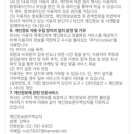
(4) 만 14세 미만 아동의 경우, 제1항에 따른 권리 행사는 이용자의
법정대리인이나 위임을 받은 자 등 대리인을 통하여 하실 수 있습니다.
이 경우, 법정대리인은 이용자의 모든 권리를 가집니다.
(5) 이용자는 정보통신망법, 개인정보보호법 등 관계법령을 위반하여
회사가 처리하고 있는 이용자 본인이나 타인의 개인정보 및 사생활을
침해하여서는 아니됩니다.
6. 개인정보 자동 수집 장치의 설치·운영 및 거부
회사는 이용자 개개인에게 개인화되고 맞춤화된 서비스를 제공하기
위해 이용자의 정보를 저장하고 수시로 불러오는 '쿠키(cookie)'를
사용합니다.
(1) 쿠키의 사용 목적
회원과 비회원의 접속 빈도나 방문 시간 등을 분석, 이용자의 취향과
관심분야의 파악 및 자취 추적, 각종 이벤트 참여 정보 및 방문 회사
파악 등을 통한 타겟 마케팅 및 개인 맞춤 서비스 제공
(2) 쿠키 설정 거부 방법
이용자는 쿠키 설치에 대해 거부할 수 있습니다. 단, 쿠키 설치를
거부하였을 경우 일부 서비스의 이용이 어려울 수 있습니다.
(설정방법, IE 기준) 웹브라우저 상단의 도구 > 인터넷옵션 > 개인정보
> 사이트 차단
7. 개인정보에 관한 민원서비스
회사는 고객의 개인정보를 보호하고 개인정보와 관련한 불만을
처리하기 위하여 아래와 같이 개인정보관리책임자를 지정하고
있습니다.
개인정보관리책임자
성명: 김택수
전화번호: 02-741-9400
이메일: rotc1947@hanmail.net