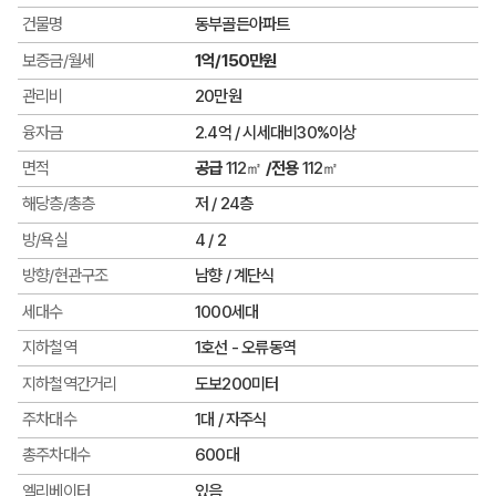
건물명
동부골든아파트
보증금/월세
1억/150만원
관리비
20만원
융자금
2.4억 / 시세대비30%이상
면적
공급
112㎡
/전용
112㎡
해당층/총층
저 / 24층
방/욕실
4 / 2
방향/현관구조
남향 / 계단식
세대수
1000세대
지하철역
1호선 - 오류동역
지하철역간거리
도보200미터
주차대수
1대 / 자주식
총주차대수
600대
엘리베이터
있음