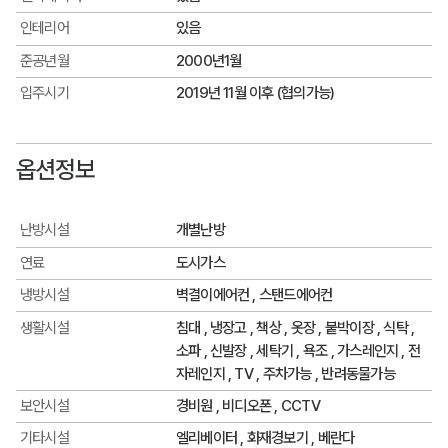
인테리어
있음
준공년월
2000년1월
입주시기
2019년 11월 이후 (협의가능)
옵션정보
난방시설
개별난방
연료
도시가스
냉방시설
벽결이에어컨 , 스탠드에어컨
생활시설
침대 , 냉장고 , 책상 , 옷장 , 붙박이장 , 식탁 ,
소파 , 신발장 , 세탁기 , 욕조 , 가스레인지 , 전
자레인지 , TV , 주차가능 , 반려동물가능
보안시설
경비원 , 비디오폰 , CCTV
기타시설
엘리베이터 , 화재경보기 , 베란다