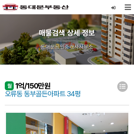
매물검색 상세 정보
동대문공인중개사사무소
1억/150만원
월
오류동 동부골든아파트 34평