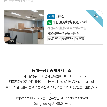
동대문공인중개사사무소
강추
추천
사무실
1,600만원/160만원
월
가산디지털단지역 중소형사무실
서울 금천구 가산동
사무실
공급 120㎡
전용 89㎡
5 / 20층
동대문공인중개사사무소
대표자 : 김택수
사업자등록번호 : 101-08-10296
대표전화 :
02-741-9400
E-Mail :
rotc1947@hanmail.net
주소 : 서울특별시 종로구 청계천로 291, 가동 239호 (창신동, 신발상가A
동)
Copyright © 2026 동대문부동산. All rights reserved.
Designed By
ADS&SOFT
.